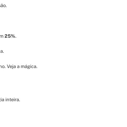
são.
em
25%
.
a.
o. Veja a mágica.
a inteira.