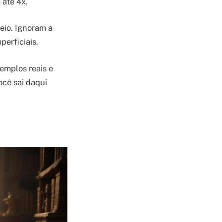
 até 4x.
eio. Ignoram a
perficiais.
emplos reais e
ocê sai daqui