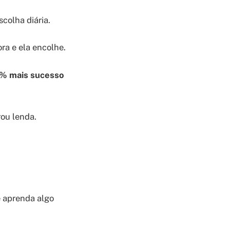
colha diária.
ra e ela encolhe.
% mais sucesso
rou lenda.
e aprenda algo