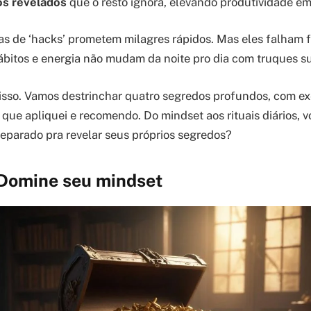
s revelados
que o resto ignora, elevando produtividade em
tas de ‘hacks’ prometem milagres rápidos. Mas eles falham f
hábitos e energia não mudam da noite pro dia com truques su
isso. Vamos destrinchar quatro segredos profundos, com ex
que apliquei e recomendo. Do mindset aos rituais diários, v
Preparado pra revelar seus próprios segredos?
 Domine seu mindset