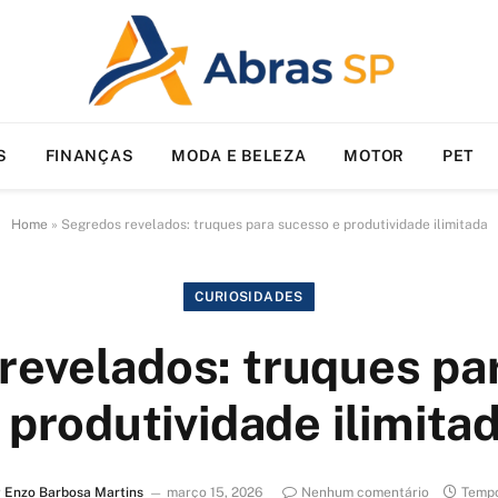
S
FINANÇAS
MODA E BELEZA
MOTOR
PET
Home
»
Segredos revelados: truques para sucesso e produtividade ilimitada
CURIOSIDADES
revelados: truques pa
 produtividade ilimita
r
Enzo Barbosa Martins
março 15, 2026
Nenhum comentário
Tempo