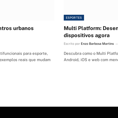
ESPORTES
ntros urbanos
Multi Platform: Dese
dispositivos agora
Escrito por
Enzo Barbosa Martins
ifuncionais para esporte,
Descubra como o Multi Platf
 e exemplos reais que mudam
Android, iOS e web com menos