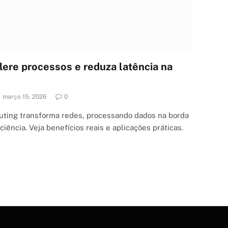
ere processos e reduza latência na
março 15, 2026
0
ting transforma redes, processando dados na borda
iência. Veja benefícios reais e aplicações práticas.