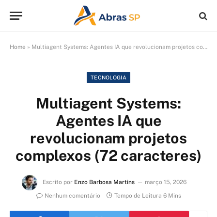
Home
»
Multiagent Systems: Agentes IA que revolucionam projetos complexos (72 caracteres)
TECNOLOGIA
Multiagent Systems:
Agentes IA que
revolucionam projetos
complexos (72 caracteres)
Escrito por
Enzo Barbosa Martins
março 15, 2026
Nenhum comentário
Tempo de Leitura 6 Mins