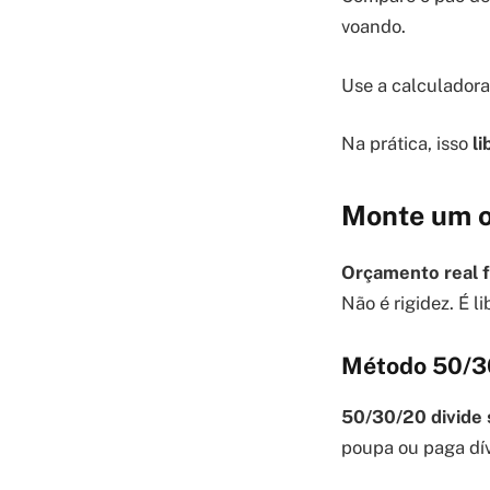
voando.
Use a calculadora
Na prática, isso
l
Monte um o
Orçamento real f
Não é rigidez. É l
Método 50/30
50/30/20 divide 
poupa ou paga dív