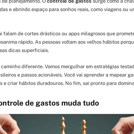
a de planejamento. O
controle de gastos
surge como a chave
vidas e abrindo espaço para sonhos reais, como viagens ou 
aí falam de cortes drásticos ou apps milagrosos que promet
desanima rápido. As pessoas voltam aos velhos hábitos porqu
as dicas superficiais.
 caminho diferente. Vamos mergulhar em estratégias testada
ileiros e passos acionáveis. Você vai aprender a mapear ga
s e criar hábitos duradouros. No fim, sai pronto para domina
ontrole de gastos muda tudo