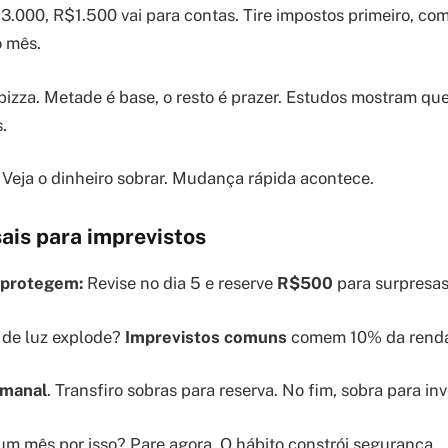
3.000, R$1.500 vai para contas. Tire impostos primeiro, co
o mês.
zza. Metade é base, o resto é prazer. Estudos mostram que
.
. Veja o dinheiro sobrar. Mudança rápida acontece.
ais para imprevistos
 protegem:
Revise no dia 5 e reserve
R$500
para surpresas
 de luz explode?
Imprevistos comuns
comem 10% da renda
emanal
. Transfiro sobras para reserva. No fim, sobra para inve
 um mês por isso? Pare agora. O hábito constrói segurança.