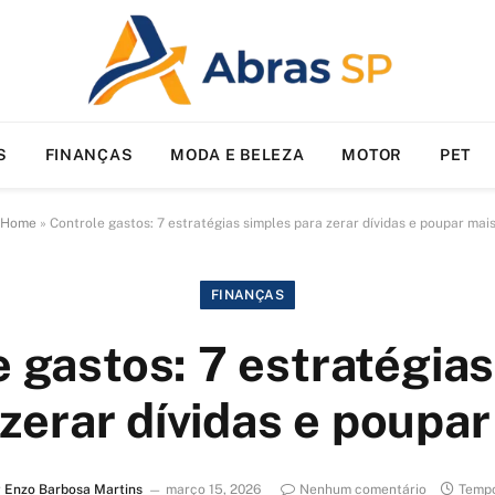
S
FINANÇAS
MODA E BELEZA
MOTOR
PET
Home
»
Controle gastos: 7 estratégias simples para zerar dívidas e poupar mai
FINANÇAS
 gastos: 7 estratégia
 zerar dívidas e poupar
r
Enzo Barbosa Martins
março 15, 2026
Nenhum comentário
Tempo