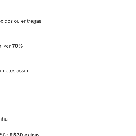
ecidos ou entregas
ai ver
70%
simples assim.
nha.
 São
R$30 extras