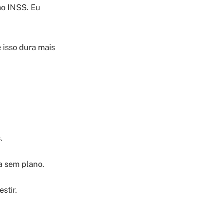
mo INSS. Eu
 isso dura mais
.
 sem plano.
stir.