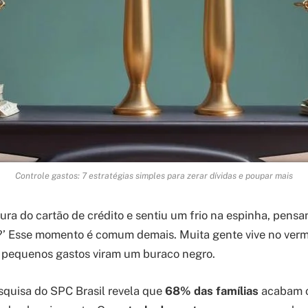
Controle gastos: 7 estratégias simples para zerar dívidas e poupar mais
tura do cartão de crédito e sentiu um frio na espinha, pensan
o?’ Esse momento é comum demais. Muita gente vive no ve
 pequenos gastos viram um buraco negro.
squisa do SPC Brasil revela que
68% das famílias
acabam o