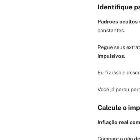
Identifique p
Padrões ocultos
constantes.
Pegue seus extrat
impulsivos
.
Eu fiz isso e des
Você já parou par
Calcule o imp
Inflação real co
Compare o pão de