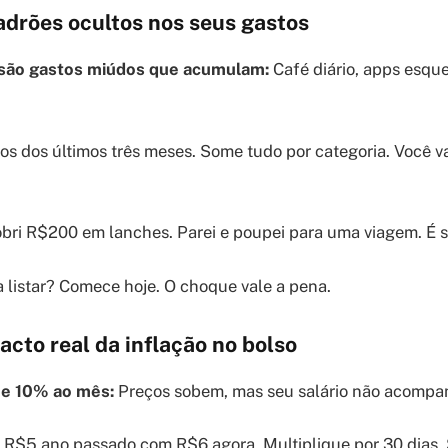
adrões ocultos nos seus gastos
 são gastos miúdos que acumulam:
Café diário, apps esqu
os dos últimos três meses. Some tudo por categoria. Você v
cobri R$200 em lanches. Parei e poupei para uma viagem. É 
a listar? Comece hoje. O choque vale a pena.
acto real da inflação no bolso
me 10% ao mês:
Preços sobem, mas seu salário não acompa
 R$5 ano passado com R$6 agora. Multiplique por 30 dias.