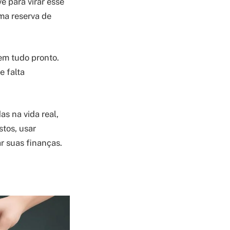
 para virar esse
uma reserva de
em tudo pronto.
e falta
s na vida real,
stos, usar
r suas finanças.